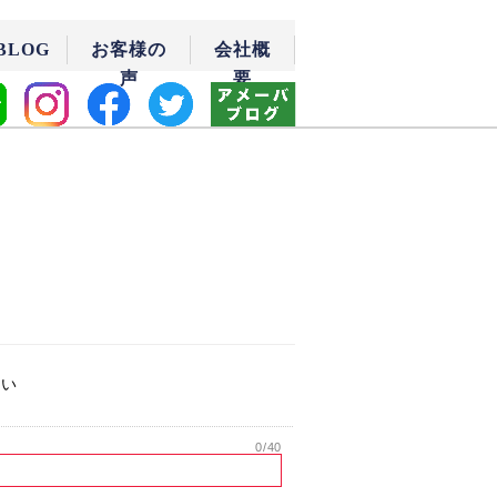
BLOG
お客様の
会社概
声
要
たい
0
/40