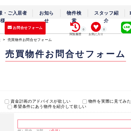
様・ご入居者
お知ら
物件検
スタッフ紹
様
せ
索
介
お問合せフォーム
0
0
閲覧履歴
お気に入り
社
>
売買物件お問合せフォーム
売買物件お問合せフォーム
資金計画のアドバイスが欲しい
物件を実際に見てみ
希望条件にあう物件を紹介して欲しい
例）田中 次郎
（必須）