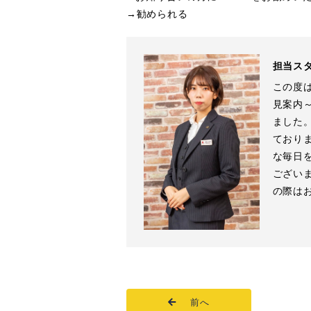
→勧められる
担当ス
この度は
見案内
ました
ており
な毎日
ござい
の際は
前へ