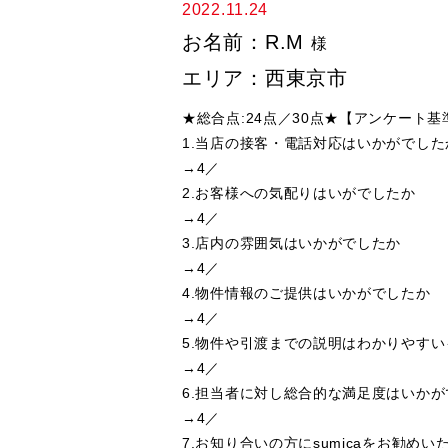
2022.11.24
お名前：R.M
様
エリア：西東京市
★総合点:24点／30点★【アンケート基準
1.当店の接客・電話対応はいかがでし
→4／
2.お客様への気配りはいがでしたか
→4／
3.店内の雰囲気はいかがでしたか
→4／
4.物件情報のご提供はいかがでしたか
→4／
5.物件や引渡までの説明はわかりやす
→4／
6.担当者に対し総合的な満足度はいか
→4／
7.お知り合いの方にsumicaをお勧めい