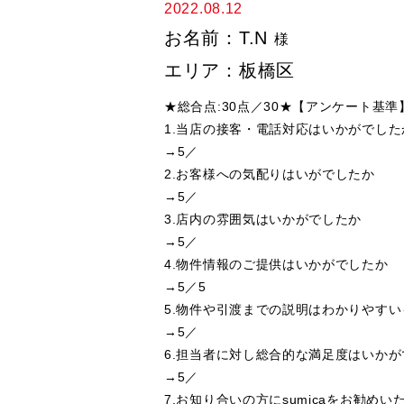
2022.08.12
お名前：T.N
様
エリア：板橋区
★総合点:30点／30★【アンケート基準】
1.当店の接客・電話対応はいかがでし
→5／
2.お客様への気配りはいがでしたか
→5／
3.店内の雰囲気はいかがでしたか
→5／
4.物件情報のご提供はいかがでしたか
→5／5
5.物件や引渡までの説明はわかりやす
→5／
6.担当者に対し総合的な満足度はいか
→5／
7.お知り合いの方にsumicaをお勧めい