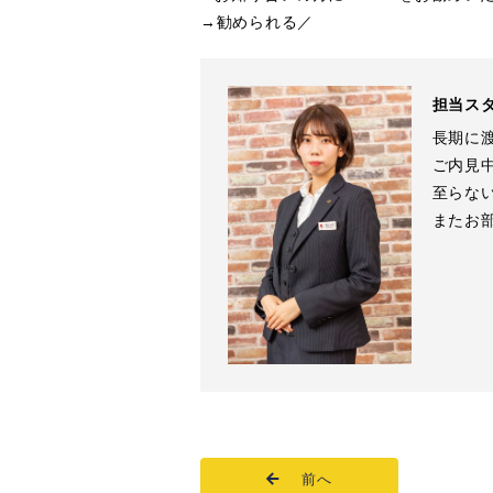
→勧められる／
担当ス
長期に
ご内見
至らな
またお
前へ